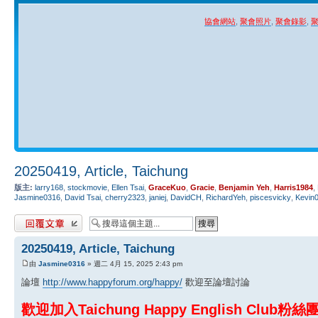
協會網站
,
聚會照片
,
聚會錄影
,
20250419, Article, Taichung
版主:
larry168
,
stockmovie
,
Ellen Tsai
,
GraceKuo
,
Gracie
,
Benjamin Yeh
,
Harris1984
,
Jasmine0316
,
David Tsai
,
cherry2323
,
janiej
,
DavidCH
,
RichardYeh
,
piscesvicky
,
Kevin
發表回覆
20250419, Article, Taichung
由
Jasmine0316
» 週二 4月 15, 2025 2:43 pm
論壇
http://www.happyforum.org/happy/
歡迎至論壇討論
歡迎加入Taichung Happy English Club粉絲