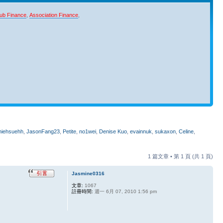
ub Finance
,
Association Finance
,
niehsuehh
,
JasonFang23
,
Petite
,
no1wei
,
Denise Kuo
,
evainnuk
,
sukaxon
,
Celine
,
1 篇文章 • 第
1
頁 (共
1
頁)
Jasmine0316
文章:
1067
註冊時間:
週一 6月 07, 2010 1:56 pm