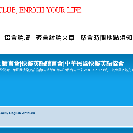
文讀書會|快樂英語讀書會|中華民國快樂英語協會
記為中華民國快樂英語協會(內政部97年3月4日台內社字第0970027151號)，於全國各地定
y English Articles)