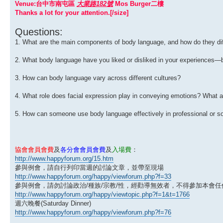
Venue:台中市南屯區
大業路182號
Mos Burger二樓
Thanks a lot for your attention.[/size]
Questions:
1. What are the main components of body language, and how do they di
2. What body language have you liked or disliked in your experiences
3. How can body language vary across different cultures?
4. What role does facial expression play in conveying emotions? What
5. How can someone use body language effectively in professional or so
協會會員會費
及
各分會會員會費
及
入場費
：
http://www.happyforum.org/15.htm
參與例會，請自行列印當週的討論文章，並帶至現場
http://www.happyforum.org/happy/viewforum.php?f=33
參與例會，請勿討論政治/種族/宗教/性，經勸導無效者，不得參加本會任
http://www.happyforum.org/happy/viewtopic.php?f=1&t=1766
週六晚餐(Saturday Dinner)
http://www.happyforum.org/happy/viewforum.php?f=76