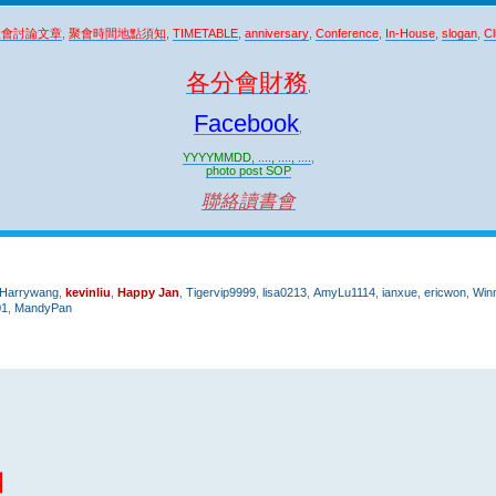
聚會討論文章
,
聚會時間地點須知
,
TIMETABLE
,
anniversary
,
Conference
,
In-House
,
slogan
,
Cl
各分會財務
,
Facebook
,
YYYYMMDD, ...., ...., ....
,
photo post SOP
聯絡讀書會
Harrywang
,
kevinliu
,
Happy Jan
,
Tigervip9999
,
lisa0213
,
AmyLu1114
,
ianxue
,
ericwon
,
Win
01
,
MandyPan
團