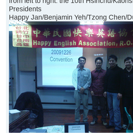
from left to right: the 10th Hsinchu/Kaoh
Presidents
Happy Jan/Benjamin Yeh/Tzong Chen/D