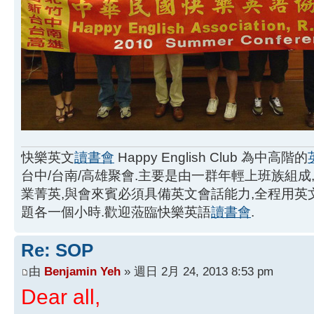
快樂英文
讀書會
Happy English Club 為中高階的
台中/台南/高雄聚會.主要是由一群年輕上班族組成
業菁英,與會來賓必須具備英文會話能力,全程用
題各一個小時.歡迎蒞臨快樂英語
讀書會
.
Re: SOP
由
Benjamin Yeh
» 週日 2月 24, 2013 8:53 pm
Dear all,