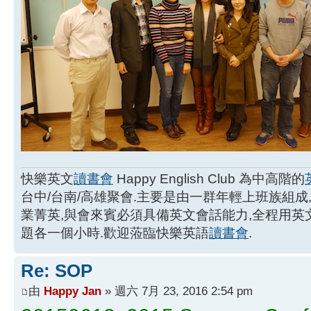
快樂英文
讀書會
Happy English Club 為中高階的
台中/台南/高雄聚會.主要是由一群年輕上班族組成
業菁英,與會來賓必須具備英文會話能力,全程用
題各一個小時.歡迎蒞臨快樂英語
讀書會
.
Re: SOP
由
Happy Jan
» 週六 7月 23, 2016 2:54 pm