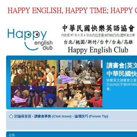
讀書會|英
中華民國快
快樂英文讀書會立案
日台內社字第0970
會。
討論區首頁
‹
讀書會事務 (Club Issue)
‹
論壇技巧 (Forum Tip)
公告