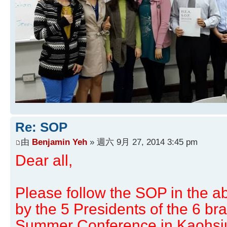
Re: SOP
由
Benjamin Yeh
» 週六 9月 27, 2014 3:45 pm
Dear all,
Please follow the SOP in the 
by the 5 Presidents of the 6 b
Summer Conference in Kaohsiu