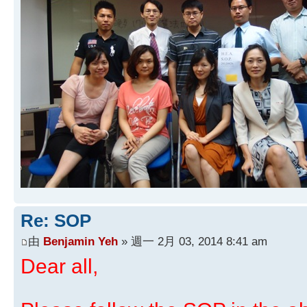
Re: SOP
由
Benjamin Yeh
» 週一 2月 03, 2014 8:41 am
Dear all,