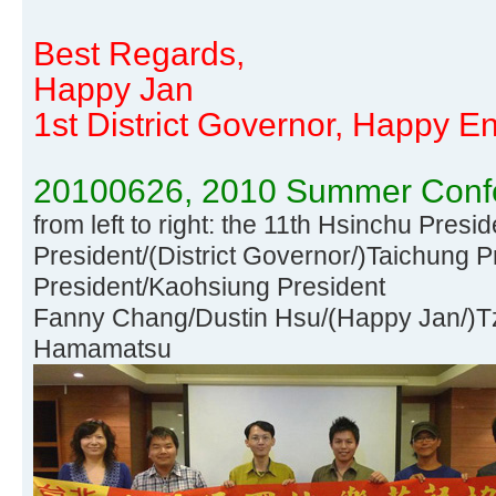
Best Regards,
Happy Jan
1st District Governor, Happy En
20100626, 2010 Summer Confe
from left to right: the 11th Hsinchu Presid
President/(District Governor/)Taichung P
President/Kaohsiung President
Fanny Chang/Dustin Hsu/(Happy Jan/)T
Hamamatsu