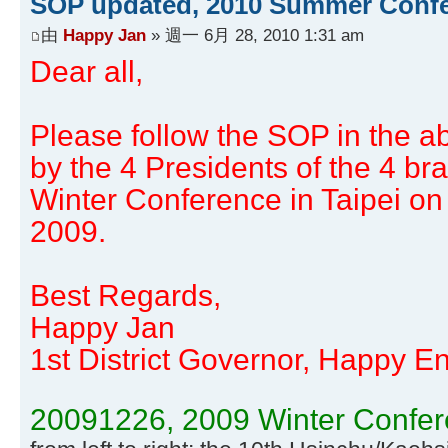
SOP updated, 2010 Summer Conf
由
Happy Jan
» 週一 6月 28, 2010 1:31 am
Dear all,
Please follow the SOP in the 
by the 4 Presidents of the 4 br
Winter Conference in Taipei o
2009.
Best Regards,
Happy Jan
1st District Governor, Happy En
20091226, 2009 Winter Confere