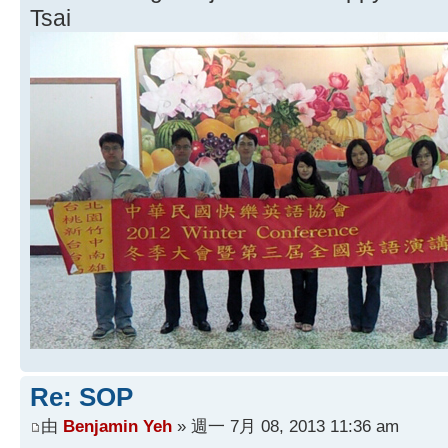
Tsai
Re: SOP
由
Benjamin Yeh
» 週一 7月 08, 2013 11:36 am