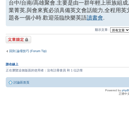
台中/台南/高雄聚會.主要是由一群年輕上班族組成
業菁英,與會來賓必須具備英文會話能力,全程用
題各一個小時.歡迎蒞臨快樂英語
讀書會
.
顯示文章 :
主題已鎖定
回到 論壇技巧 (Forum Tip)
誰在線上
正在瀏覽這個版面的使用者：沒有註冊會員 和 1 位訪客
討論區首頁
Powered by
php
正體中