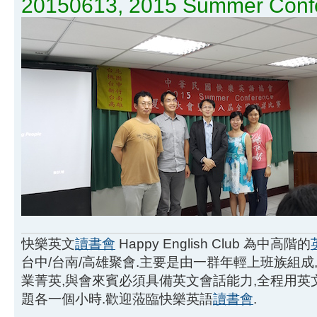
20150613, 2015 Summer Confe
快樂英文
讀書會
Happy English Club 為中高階的
台中/台南/高雄聚會.主要是由一群年輕上班族組成
業菁英,與會來賓必須具備英文會話能力,全程用
題各一個小時.歡迎蒞臨快樂英語
讀書會
.