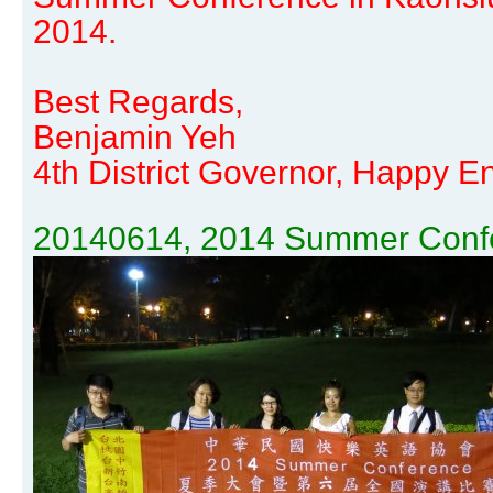
2014.
Best Regards,
Benjamin Yeh
4th District Governor, Happy En
20140614, 2014 Summer Confe