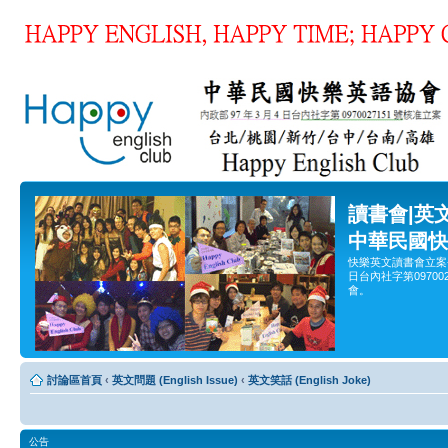
讀書會|英
中華民國快
快樂英文讀書會立案
日台內社字第0970
會。
討論區首頁
‹
英文問題 (English Issue)
‹
英文笑話 (English Joke)
公告