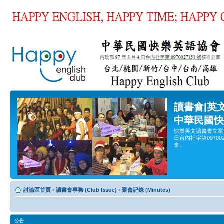
讀書會|英
中華民國快
快樂英文讀書會立案
日台內社字第0970
會。
討論區首頁
‹
讀書會事務 (Club Issue)
‹
聚會記錄 (Minutes)
公告