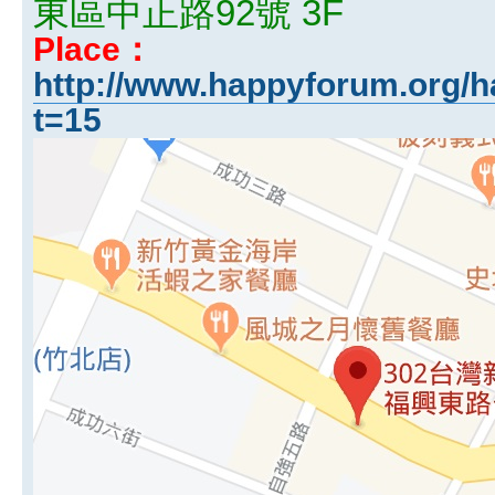
東區中正路92號 3F
Place：
http://www.happyforum.org/h
t=15