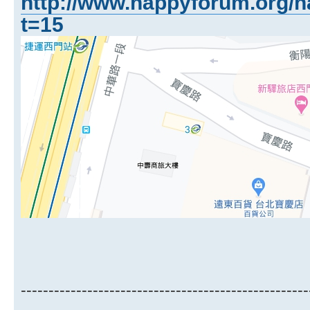
http://www.happyforum.org/h
t=15
----------------------------------------------------
-------------------------------