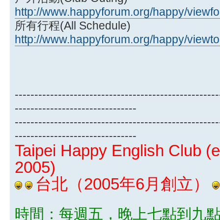
http://www.happyforum.org/happy/viewf
所有行程(All Schedule)
http://www.happyforum.org/happy/viewt
----------------------------------------------------
-------------------------------
----------------------------------------------------
-------------------------------
Taipei Happy English Club (e
2005)
台北（2005年6月創立）
時間：每週五，晚上七點到九