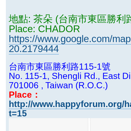
地點: 茶朵 (台南市東區勝利路1
Place: CHADOR
https://www.google.com/map
20.2179444
台南市東區勝利路115-1號
No. 115-1, Shengli Rd., East Dis
701006 , Taiwan (R.O.C.)
Place：
http://www.happyforum.org/h
t=15