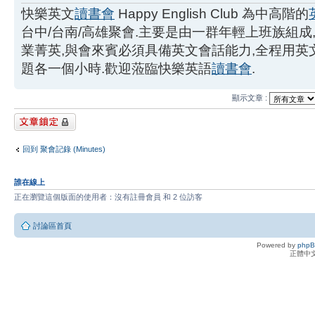
快樂英文
讀書會
Happy English Club 為中高階的
台中/台南/高雄聚會.主要是由一群年輕上班族組成
業菁英,與會來賓必須具備英文會話能力,全程用
題各一個小時.歡迎蒞臨快樂英語
讀書會
.
顯示文章 :
主題已鎖定
回到 聚會記錄 (Minutes)
誰在線上
正在瀏覽這個版面的使用者：沒有註冊會員 和 2 位訪客
討論區首頁
Powered by
php
正體中