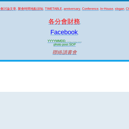
聚會討論文章
,
聚會時間地點須知
,
TIMETABLE
,
anniversary
,
Conference
,
In-House
,
slogan
,
Cl
各分會財務
,
Facebook
,
YYYYMMDD, ...., ...., ....
,
photo post SOP
聯絡讀書會