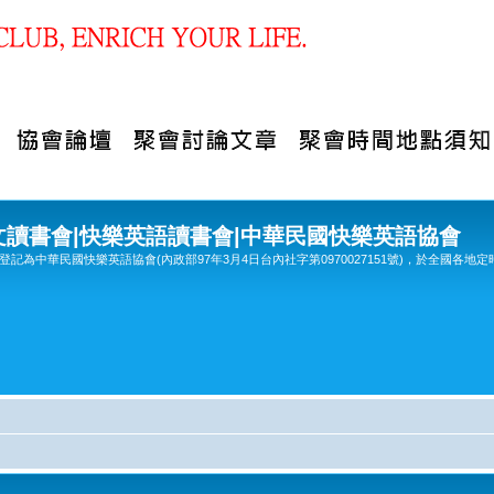
文讀書會|快樂英語讀書會|中華民國快樂英語協會
記為中華民國快樂英語協會(內政部97年3月4日台內社字第0970027151號)，於全國各地定