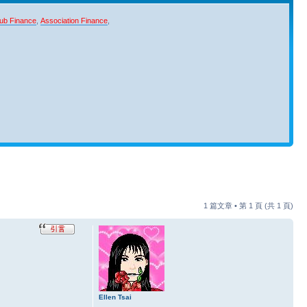
ub Finance
,
Association Finance
,
1 篇文章 • 第
1
頁 (共
1
頁)
Ellen Tsai