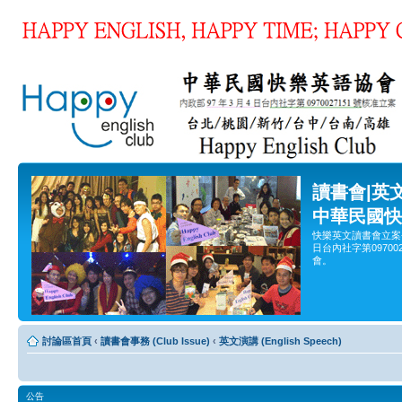
讀書會|英
中華民國快
快樂英文讀書會立案
日台內社字第0970
會。
討論區首頁
‹
讀書會事務 (Club Issue)
‹
英文演講 (English Speech)
公告