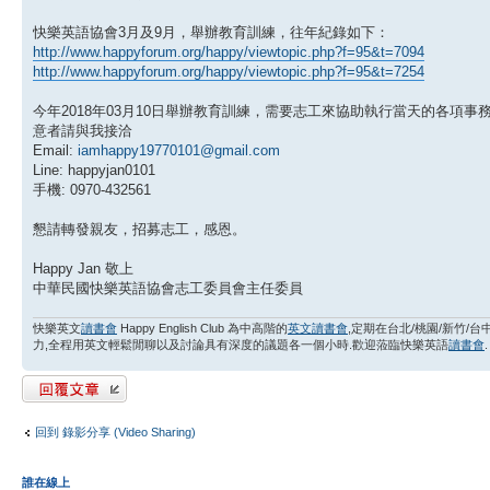
快樂英語協會3月及9月，舉辦教育訓練，往年紀錄如下：
http://www.happyforum.org/happy/viewtopic.php?f=95&t=7094
http://www.happyforum.org/happy/viewtopic.php?f=95&t=7254
今年2018年03月10日舉辦教育訓練，需要志工來協助執行當天的各項事務(ass
意者請與我接洽
Email:
iamhappy19770101@gmail.com
Line: happyjan0101
手機: 0970-432561
懇請轉發親友，招募志工，感恩。
Happy Jan 敬上
中華民國快樂英語協會志工委員會主任委員
快樂英文
讀書會
Happy English Club 為中高階的
英文讀書會
,定期在台北/桃園/新竹/
力,全程用英文輕鬆閒聊以及討論具有深度的議題各一個小時.歡迎蒞臨快樂英語
讀書會
.
發表回覆
回到 錄影分享 (Video Sharing)
誰在線上