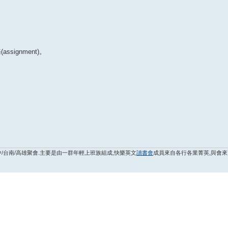
ignment)。
台中/台南/高雄聚會.主要是由一群年輕上班族組成,快樂英文
讀書會
成員來自各行各業菁英,與會