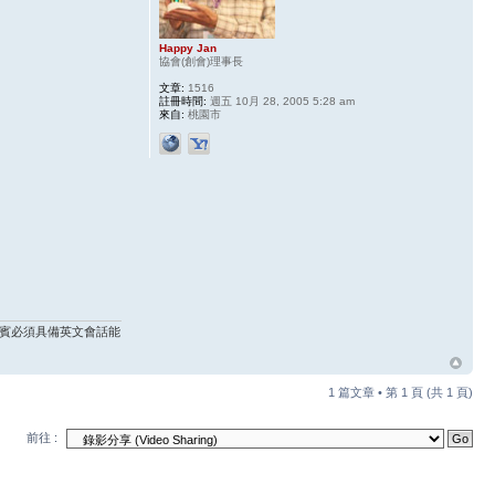
Happy Jan
協會(創會)理事長
文章:
1516
註冊時間:
週五 10月 28, 2005 5:28 am
來自:
桃園市
來賓必須具備英文會話能
1 篇文章 • 第
1
頁 (共
1
頁)
前往 :