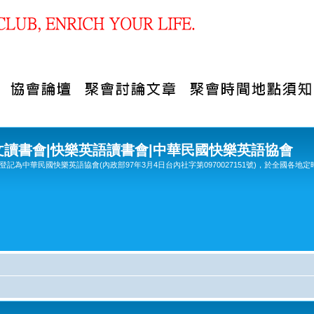
文讀書會|快樂英語讀書會|中華民國快樂英語協會
記為中華民國快樂英語協會(內政部97年3月4日台內社字第0970027151號)，於全國各地定