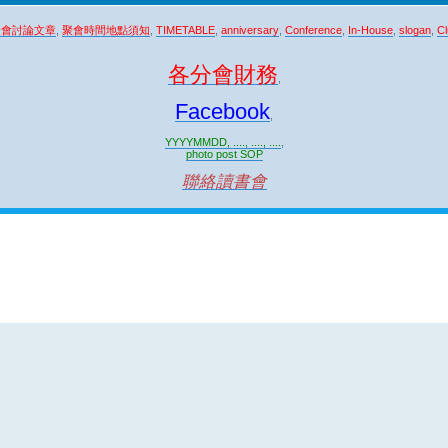
聚會討論文章
,
聚會時間地點須知
,
TIMETABLE
,
anniversary
,
Conference
,
In-House
,
slogan
,
Cl
各分會財務
,
Facebook
,
YYYYMMDD, ...., ...., ....
,
photo post SOP
聯絡讀書會