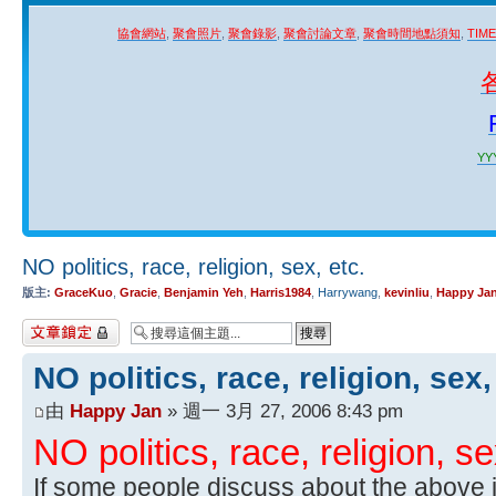
協會網站
,
聚會照片
,
聚會錄影
,
聚會討論文章
,
聚會時間地點須知
,
TIM
YYY
NO politics, race, religion, sex, etc.
版主:
GraceKuo
,
Gracie
,
Benjamin Yeh
,
Harris1984
,
Harrywang
,
kevinliu
,
Happy Ja
主題已鎖定
NO politics, race, religion, sex,
由
Happy Jan
» 週一 3月 27, 2006 8:43 pm
NO politics, race, religion, se
If some people discuss about the above i