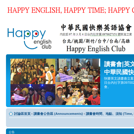
讀書會|英
中華民國快
快樂英文讀書會立案
日台內社字第0970
會。
討論區首頁
‹
讀書會公告區 (Announcements)
‹
讀書會時間、地點、須知 (Time, Pla
公告