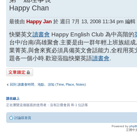
Happy Chan
最後由
Happy Jan
於 週日 7月 13, 2008 11:34 pm
快樂英文
讀書會
Happy English Club 為中高階的
台中/台南/高雄聚會.主要是由一群年輕上班族組成
業菁英,與會來賓必須具備英文會話能力,全程用
題各一個小時.歡迎蒞臨快樂英語
讀書會
.
主題已鎖定
回到 讀書會時間、地點、須知 (Time, Place, Notes)
誰在線上
正在瀏覽這個版面的使用者：沒有註冊會員 和 1 位訪客
討論區首頁
Powered by
php
正體中