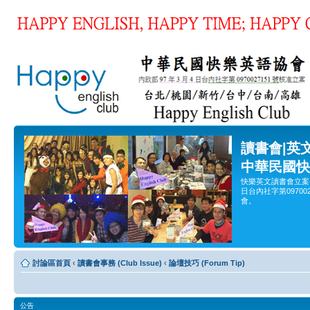
讀書會|英
中華民國快
快樂英文讀書會立案
日台內社字第0970
會。
討論區首頁
‹
讀書會事務 (Club Issue)
‹
論壇技巧 (Forum Tip)
公告