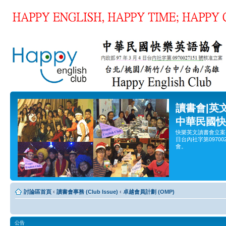
讀書會|英
中華民國快
快樂英文讀書會立案
日台內社字第0970
會。
討論區首頁
‹
讀書會事務 (Club Issue)
‹
卓越會員計劃 (OMP)
公告