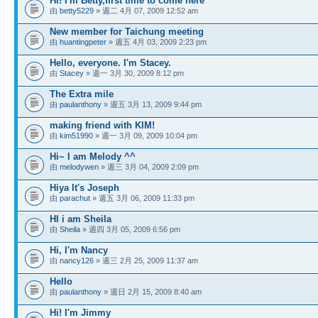
Hi! I'm Betty,first time to come here
由
betty5229
» 週二 4月 07, 2009 12:52 am
New member for Taichung meeting
由
huantingpeter
» 週五 4月 03, 2009 2:23 pm
Hello, everyone. I'm Stacey.
由
Stacey
» 週一 3月 30, 2009 8:12 pm
The Extra mile
由
paulanthony
» 週五 3月 13, 2009 9:44 pm
making friend with KIM!
由
kim51990
» 週一 3月 09, 2009 10:04 pm
Hi~ I am Melody ^^
由
melodywen
» 週三 3月 04, 2009 2:09 pm
Hiya It's Joseph
由
parachut
» 週五 3月 06, 2009 11:33 pm
HI i am Sheila
由
Sheila
» 週四 3月 05, 2009 6:56 pm
Hi, I'm Nancy
由
nancy126
» 週三 2月 25, 2009 11:37 am
Hello
由
paulanthony
» 週日 2月 15, 2009 8:40 am
Hi! I'm Jimmy