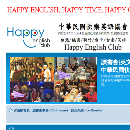
讀書會|英
中華民國快
快樂英文讀書會立案
日台內社字第0970
會。
討論區首頁
‹
讀書會事務 (Club Issue)
‹
自我介紹 (Ice Breaker)
公告