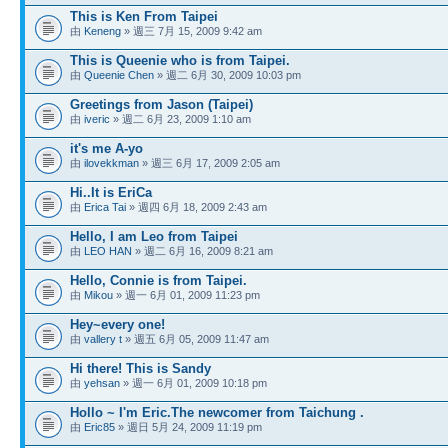
This is Ken From Taipei
由
Keneng
» 週三 7月 15, 2009 9:42 am
This is Queenie who is from Taipei.
由
Queenie Chen
» 週二 6月 30, 2009 10:03 pm
Greetings from Jason (Taipei)
由
iveric
» 週二 6月 23, 2009 1:10 am
it's me A-yo
由
ilovekkman
» 週三 6月 17, 2009 2:05 am
Hi..It is EriCa
由
Erica Tai
» 週四 6月 18, 2009 2:43 am
Hello, I am Leo from Taipei
由
LEO HAN
» 週二 6月 16, 2009 8:21 am
Hello, Connie is from Taipei.
由
Mikou
» 週一 6月 01, 2009 11:23 pm
Hey~every one!
由
vallery t
» 週五 6月 05, 2009 11:47 am
Hi there! This is Sandy
由
yehsan
» 週一 6月 01, 2009 10:18 pm
Hollo ~ I'm Eric.The newcomer from Taichung .
由
Eric85
» 週日 5月 24, 2009 11:19 pm