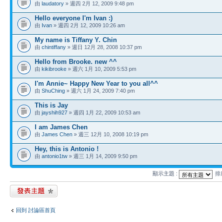
由
laudatory
» 週四 2月 12, 2009 9:48 pm
Hello everyone I'm Ivan :)
由
Ivan
» 週四 2月 12, 2009 10:26 am
My name is Tiffany Y. Chin
由
chintiffany
» 週日 12月 28, 2008 10:37 pm
Hello from Brooke. new ^^
由
kikibrooke
» 週六 1月 10, 2009 5:53 pm
I'm Annie~ Happy New Year to you all^^
由
ShuChing
» 週六 1月 24, 2009 7:40 pm
This is Jay
由
jayshih927
» 週四 1月 22, 2009 10:53 am
I am James Chen
由
James Chen
» 週三 12月 10, 2008 10:19 pm
Hey, this is Antonio !
由
antonio1tw
» 週三 1月 14, 2009 9:50 pm
顯示主題 :
排
發表新主題
回到 討論區首頁