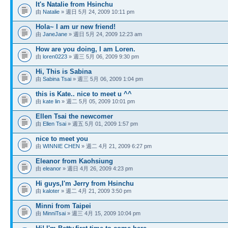
It's Natalie from Hsinchu
由
Natalie
» 週日 5月 24, 2009 10:11 pm
Hola~ I am ur new friend!
由
JaneJane
» 週日 5月 24, 2009 12:23 am
How are you doing, I am Loren.
由
loren0223
» 週三 5月 06, 2009 9:30 pm
Hi, This is Sabina
由
Sabina Tsai
» 週三 5月 06, 2009 1:04 pm
this is Kate.. nice to meet u ^^
由
kate lin
» 週二 5月 05, 2009 10:01 pm
Ellen Tsai the newcomer
由
Ellen Tsai
» 週五 5月 01, 2009 1:57 pm
nice to meet you
由
WINNIE CHEN
» 週二 4月 21, 2009 6:27 pm
Eleanor from Kaohsiung
由
eleanor
» 週日 4月 26, 2009 4:23 pm
Hi guys,I'm Jerry from Hsinchu
由
kaloter
» 週二 4月 21, 2009 3:50 pm
Minni from Taipei
由
MinniTsai
» 週三 4月 15, 2009 10:04 pm