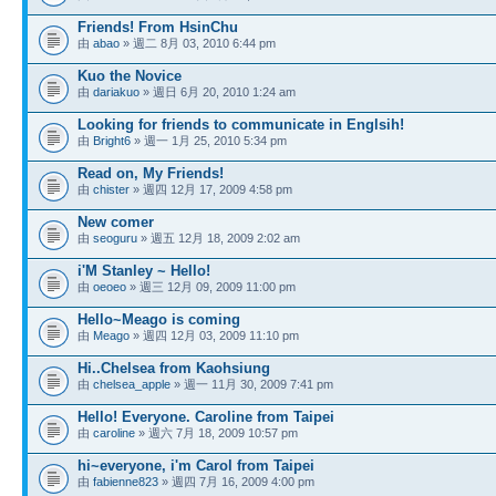
Friends! From HsinChu
由
abao
» 週二 8月 03, 2010 6:44 pm
Kuo the Novice
由
dariakuo
» 週日 6月 20, 2010 1:24 am
Looking for friends to communicate in Englsih!
由
Bright6
» 週一 1月 25, 2010 5:34 pm
Read on, My Friends!
由
chister
» 週四 12月 17, 2009 4:58 pm
New comer
由
seoguru
» 週五 12月 18, 2009 2:02 am
i'M Stanley ~ Hello!
由
oeoeo
» 週三 12月 09, 2009 11:00 pm
Hello~Meago is coming
由
Meago
» 週四 12月 03, 2009 11:10 pm
Hi..Chelsea from Kaohsiung
由
chelsea_apple
» 週一 11月 30, 2009 7:41 pm
Hello! Everyone. Caroline from Taipei
由
caroline
» 週六 7月 18, 2009 10:57 pm
hi~everyone, i'm Carol from Taipei
由
fabienne823
» 週四 7月 16, 2009 4:00 pm