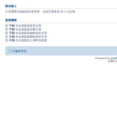
誰在線上
正在瀏覽這個版面的使用者：沒有註冊會員 和 1 位訪客
版面權限
您
不能
在這個版面發表主題
您
不能
在這個版面回覆主題
您
不能
在這個版面編輯您的文章
您
不能
在這個版面刪除您的文章
您
不能
在這個版面上傳附加檔案
討論區首頁
Powered by
php
正體中