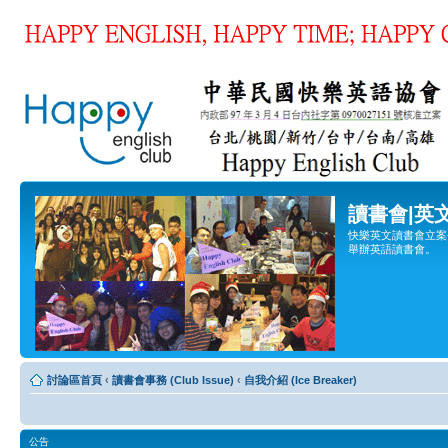
讀書會|英
快樂英文讀書會立案登
舉辦英語讀書會。
討論區首頁
‹
讀書會事務 (Club Issue)
‹
自我介紹 (Ice Breaker)
公告