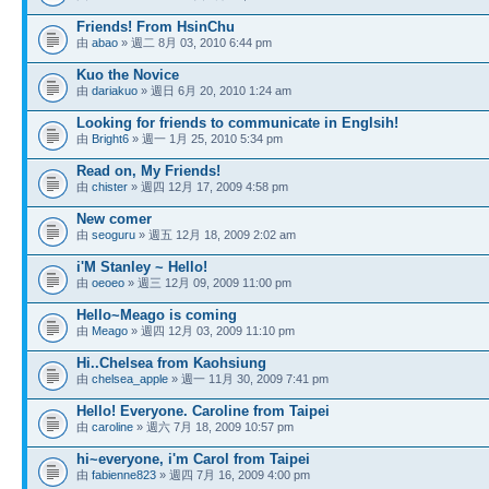
Friends! From HsinChu
由
abao
» 週二 8月 03, 2010 6:44 pm
Kuo the Novice
由
dariakuo
» 週日 6月 20, 2010 1:24 am
Looking for friends to communicate in Englsih!
由
Bright6
» 週一 1月 25, 2010 5:34 pm
Read on, My Friends!
由
chister
» 週四 12月 17, 2009 4:58 pm
New comer
由
seoguru
» 週五 12月 18, 2009 2:02 am
i'M Stanley ~ Hello!
由
oeoeo
» 週三 12月 09, 2009 11:00 pm
Hello~Meago is coming
由
Meago
» 週四 12月 03, 2009 11:10 pm
Hi..Chelsea from Kaohsiung
由
chelsea_apple
» 週一 11月 30, 2009 7:41 pm
Hello! Everyone. Caroline from Taipei
由
caroline
» 週六 7月 18, 2009 10:57 pm
hi~everyone, i'm Carol from Taipei
由
fabienne823
» 週四 7月 16, 2009 4:00 pm