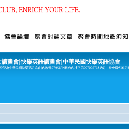
文讀書會|快樂英語讀書會|中華民國快樂英語協會
記為中華民國快樂英語協會(內政部97年3月4日台內社字第0970027151號)，於全國各地定