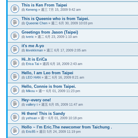
This is Ken From Taipei
由
Keneng
» 週三 7月 15, 2009 9:42 am
This is Queenie who is from Taipei.
由
Queenie Chen
» 週二 6月 30, 2009 10:03 pm
Greetings from Jason (Taipei)
由
iveric
» 週二 6月 23, 2009 1:10 am
it's me A-yo
由
ilovekkman
» 週三 6月 17, 2009 2:05 am
Hi..It is EriCa
由
Erica Tai
» 週四 6月 18, 2009 2:43 am
Hello, I am Leo from Taipei
由
LEO HAN
» 週二 6月 16, 2009 8:21 am
Hello, Connie is from Taipei.
由
Mikou
» 週一 6月 01, 2009 11:23 pm
Hey~every one!
由
vallery t
» 週五 6月 05, 2009 11:47 am
Hi there! This is Sandy
由
yehsan
» 週一 6月 01, 2009 10:18 pm
Hollo ~ I'm Eric.The newcomer from Taichung .
由
Eric85
» 週日 5月 24, 2009 11:19 pm