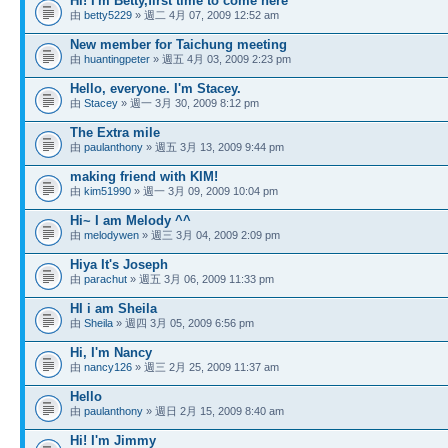
Hi! I'm Betty,first time to come here
由
betty5229
» 週二 4月 07, 2009 12:52 am
New member for Taichung meeting
由
huantingpeter
» 週五 4月 03, 2009 2:23 pm
Hello, everyone. I'm Stacey.
由
Stacey
» 週一 3月 30, 2009 8:12 pm
The Extra mile
由
paulanthony
» 週五 3月 13, 2009 9:44 pm
making friend with KIM!
由
kim51990
» 週一 3月 09, 2009 10:04 pm
Hi~ I am Melody ^^
由
melodywen
» 週三 3月 04, 2009 2:09 pm
Hiya It's Joseph
由
parachut
» 週五 3月 06, 2009 11:33 pm
HI i am Sheila
由
Sheila
» 週四 3月 05, 2009 6:56 pm
Hi, I'm Nancy
由
nancy126
» 週三 2月 25, 2009 11:37 am
Hello
由
paulanthony
» 週日 2月 15, 2009 8:40 am
Hi! I'm Jimmy