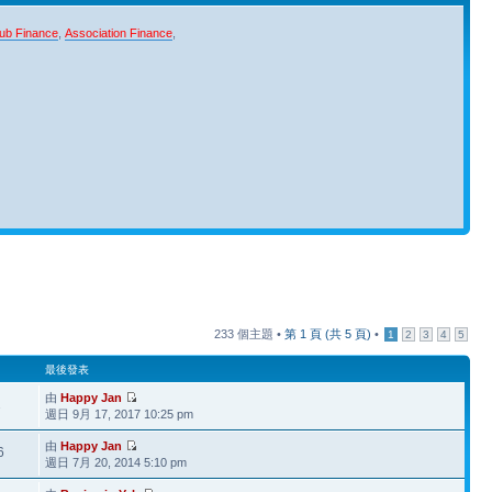
ub Finance
,
Association Finance
,
233 個主題 •
第
1
頁 (共
5
頁)
•
1
2
3
4
5
最後發表
由
Happy Jan
2
週日 9月 17, 2017 10:25 pm
由
Happy Jan
6
週日 7月 20, 2014 5:10 pm