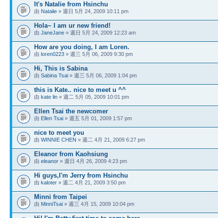
It's Natalie from Hsinchu
由
Natalie
» 週日 5月 24, 2009 10:11 pm
Hola~ I am ur new friend!
由
JaneJane
» 週日 5月 24, 2009 12:23 am
How are you doing, I am Loren.
由
loren0223
» 週三 5月 06, 2009 9:30 pm
Hi, This is Sabina
由
Sabina Tsai
» 週三 5月 06, 2009 1:04 pm
this is Kate.. nice to meet u ^^
由
kate lin
» 週二 5月 05, 2009 10:01 pm
Ellen Tsai the newcomer
由
Ellen Tsai
» 週五 5月 01, 2009 1:57 pm
nice to meet you
由
WINNIE CHEN
» 週二 4月 21, 2009 6:27 pm
Eleanor from Kaohsiung
由
eleanor
» 週日 4月 26, 2009 4:23 pm
Hi guys,I'm Jerry from Hsinchu
由
kaloter
» 週二 4月 21, 2009 3:50 pm
Minni from Taipei
由
MinniTsai
» 週三 4月 15, 2009 10:04 pm