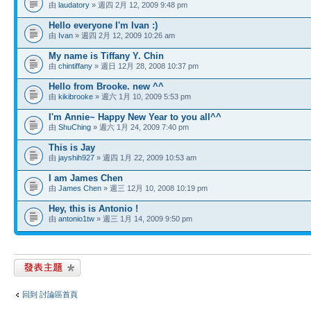
由
laudatory
» 週四 2月 12, 2009 9:48 pm
Hello everyone I'm Ivan :)
由
Ivan
» 週四 2月 12, 2009 10:26 am
My name is Tiffany Y. Chin
由
chintiffany
» 週日 12月 28, 2008 10:37 pm
Hello from Brooke. new ^^
由
kikibrooke
» 週六 1月 10, 2009 5:53 pm
I'm Annie~ Happy New Year to you all^^
由
ShuChing
» 週六 1月 24, 2009 7:40 pm
This is Jay
由
jayshih927
» 週四 1月 22, 2009 10:53 am
I am James Chen
由
James Chen
» 週三 12月 10, 2008 10:19 pm
Hey, this is Antonio !
由
antonio1tw
» 週三 1月 14, 2009 9:50 pm
發表新主題
回到 討論區首頁