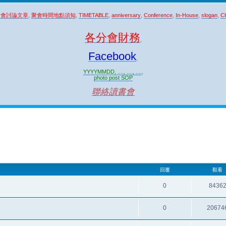
聚會討論文章
,
聚會時間地點須知
,
TIMETABLE
,
anniversary
,
Conference
,
In-House
,
slogan
,
Cl
各分會財務
,
Facebook
,
YYYYMMDD, ...., ...., ....
,
photo post SOP
聯絡讀書會
回覆
觀看
0
8436
0
20674