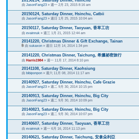
20150214, Saturday Dinner, Hsinchu
由
JasonFang23
» 週一 2月 23, 2015 8:16 am
20150124, Saturday Dinner, Hsinchu, Catbii
由
JasonFang23
» 週日 1月 25, 2015 10:04 am
20150117, Saturday Dinner, Taoyuan, 香草工坊
由
evainnuk
» 週三 1月 21, 2015 12:44 am
20141220, Christmas Dinner & Gift Exchange, Tainan
由
sukaxon
» 週日 12月 14, 2014 1:34 pm
20141220, Christmas Dinner, Taichung, 希臘祕密旅行
由
Harris1984
» 週一 11月 17, 2014 8:10 pm
20141108, Saturday Dinner, Kaohsiung
由
bibiponpon
» 週六 11月 08, 2014 11:17 am
20140927, Saturday Dinner, Hsinchu, Cafe Grazie
由
JasonFang23
» 週二 9月 30, 2014 10:15 pm
20140913, Saturday Dinner, Hsinchu, Big City
由
JasonFang23
» 週二 9月 30, 2014 10:09 pm
20140823, Saturday Dinner, Hsinchu, Big City
由
JasonFang23
» 週二 9月 30, 2014 10:07 pm
20140607, Saturday Dinner, Taoyuan, 香草工坊
由
evainnuk
» 週一 6月 16, 2014 11:13 pm
20140621, Saturday Dinner, Taichung, 安拿朵利亞