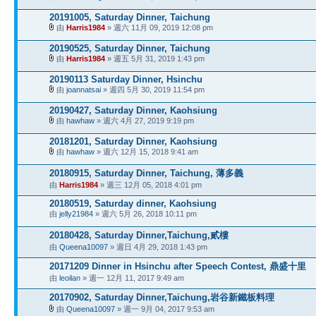
20191005, Saturday Dinner, Taichung
由
Harris1984
» 週六 11月 09, 2019 12:08 pm
20190525, Saturday Dinner, Taichung
由
Harris1984
» 週五 5月 31, 2019 1:43 pm
20190113 Saturday Dinner, Hsinchu
由
joannatsai
» 週四 5月 30, 2019 11:54 pm
20190427, Saturday Dinner, Kaohsiung
由
hawhaw
» 週六 4月 27, 2019 9:19 pm
20181201, Saturday Dinner, Kaohsiung
由
hawhaw
» 週六 12月 15, 2018 9:41 am
20180915, Saturday Dinner, Taichung, 薄多義
由
Harris1984
» 週三 12月 05, 2018 4:01 pm
20180519, Saturday dinner, Kaohsiung
由
jelly21984
» 週六 5月 26, 2018 10:11 pm
20180428, Saturday Dinner,Taichung,貳樓
由
Queena10097
» 週日 4月 29, 2018 1:43 pm
20171209 Dinner in Hsinchu after Speech Contest, 鼎盛十里
由
leoilan
» 週一 12月 11, 2017 9:49 am
20170902, Saturday Dinner,Taichung,岩谷新鐵板料理
由
Queena10097
» 週一 9月 04, 2017 9:53 am