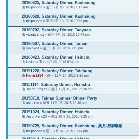
20160625, Saturday Dinner, Kaohsiung
由
bibiponpon
» 週二 7月 05, 2016 11:17 am
20160528, Saturday Dinner, Kaohsiung
由
bibiponpon
» 週四 5月 19, 2016 10:58 pm
20160702, Saturday Dinner, Taoyuan
由
violettseng1
» 週六 7月 02, 2016 10:44 pm
20160507, Saturday Dinner, Tainan
由
sukaxon
» 週日 5月 08, 2016 3:13 pm
20160423, Saturday Dinner, Hsinchu
由
leoilan
» 週六 4月 23, 2016 8:37 pm
20151226, Saturday Dinner, Taichung
由
Harris1984
» 週一 12月 14, 2015 9:26 pm
20151114, Saturday Dinner, Hsinchu
由
JasonFang23
» 週日 11月 15, 2015 9:30 am
20150718, Tainan Summer Dinner Party
由
sukaxon
» 週五 11月 06, 2015 12:36 am
20151024, Saturday Dinner, Hsinchu
由
JasonFang23
» 週日 10月 25, 2015 9:29 pm
20150725, Saturday Dinner, Kaohsiung, 莫凡彼咖啡館
由
bibiponpon
» 週二 7月 07, 2015 10:44 pm