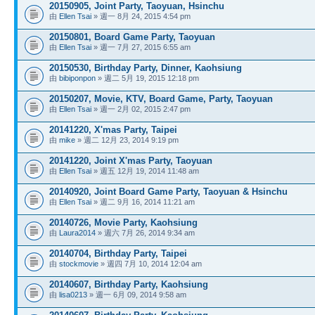
20150905, Joint Party, Taoyuan, Hsinchu
由
Ellen Tsai
» 週一 8月 24, 2015 4:54 pm
20150801, Board Game Party, Taoyuan
由
Ellen Tsai
» 週一 7月 27, 2015 6:55 am
20150530, Birthday Party, Dinner, Kaohsiung
由
bibiponpon
» 週二 5月 19, 2015 12:18 pm
20150207, Movie, KTV, Board Game, Party, Taoyuan
由
Ellen Tsai
» 週一 2月 02, 2015 2:47 pm
20141220, X'mas Party, Taipei
由
mike
» 週二 12月 23, 2014 9:19 pm
20141220, Joint X'mas Party, Taoyuan
由
Ellen Tsai
» 週五 12月 19, 2014 11:48 am
20140920, Joint Board Game Party, Taoyuan & Hsinchu
由
Ellen Tsai
» 週二 9月 16, 2014 11:21 am
20140726, Movie Party, Kaohsiung
由
Laura2014
» 週六 7月 26, 2014 9:34 am
20140704, Birthday Party, Taipei
由
stockmovie
» 週四 7月 10, 2014 12:04 am
20140607, Birthday Party, Kaohsiung
由
lisa0213
» 週一 6月 09, 2014 9:58 am