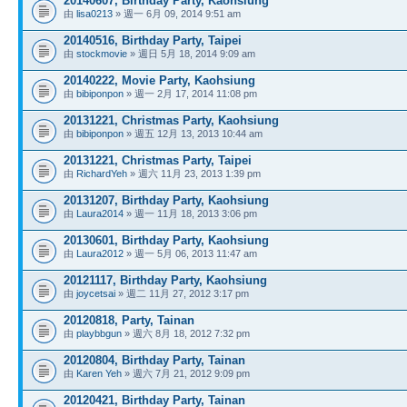
20140607, Birthday Party, Kaohsiung
由
lisa0213
» 週一 6月 09, 2014 9:51 am
20140516, Birthday Party, Taipei
由
stockmovie
» 週日 5月 18, 2014 9:09 am
20140222, Movie Party, Kaohsiung
由
bibiponpon
» 週一 2月 17, 2014 11:08 pm
20131221, Christmas Party, Kaohsiung
由
bibiponpon
» 週五 12月 13, 2013 10:44 am
20131221, Christmas Party, Taipei
由
RichardYeh
» 週六 11月 23, 2013 1:39 pm
20131207, Birthday Party, Kaohsiung
由
Laura2014
» 週一 11月 18, 2013 3:06 pm
20130601, Birthday Party, Kaohsiung
由
Laura2012
» 週一 5月 06, 2013 11:47 am
20121117, Birthday Party, Kaohsiung
由
joycetsai
» 週二 11月 27, 2012 3:17 pm
20120818, Party, Tainan
由
playbbgun
» 週六 8月 18, 2012 7:32 pm
20120804, Birthday Party, Tainan
由
Karen Yeh
» 週六 7月 21, 2012 9:09 pm
20120421, Birthday Party, Tainan