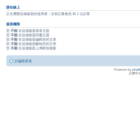
誰在線上
正在瀏覽這個版面的使用者：沒有註冊會員 和 2 位訪客
版面權限
您
不能
在這個版面發表主題
您
不能
在這個版面回覆主題
您
不能
在這個版面編輯您的文章
您
不能
在這個版面刪除您的文章
您
不能
在這個版面上傳附加檔案
討論區首頁
Powered by
php
正體中