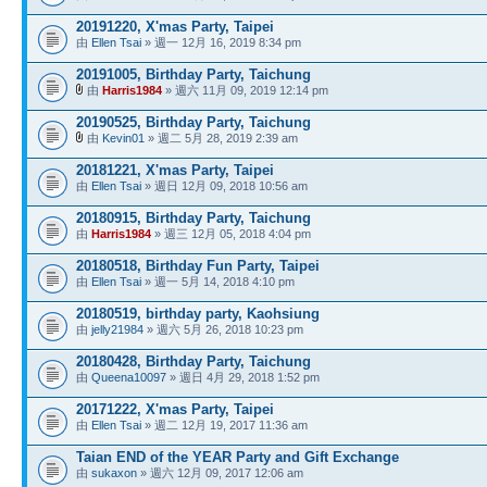
20191220, X'mas Party, Taipei
由
Ellen Tsai
» 週一 12月 16, 2019 8:34 pm
20191005, Birthday Party, Taichung
由
Harris1984
» 週六 11月 09, 2019 12:14 pm
20190525, Birthday Party, Taichung
由
Kevin01
» 週二 5月 28, 2019 2:39 am
20181221, X'mas Party, Taipei
由
Ellen Tsai
» 週日 12月 09, 2018 10:56 am
20180915, Birthday Party, Taichung
由
Harris1984
» 週三 12月 05, 2018 4:04 pm
20180518, Birthday Fun Party, Taipei
由
Ellen Tsai
» 週一 5月 14, 2018 4:10 pm
20180519, birthday party, Kaohsiung
由
jelly21984
» 週六 5月 26, 2018 10:23 pm
20180428, Birthday Party, Taichung
由
Queena10097
» 週日 4月 29, 2018 1:52 pm
20171222, X'mas Party, Taipei
由
Ellen Tsai
» 週二 12月 19, 2017 11:36 am
Taian END of the YEAR Party and Gift Exchange
由
sukaxon
» 週六 12月 09, 2017 12:06 am