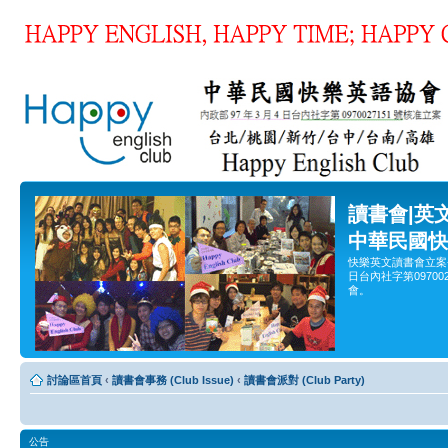
讀書會|英
中華民國快
快樂英文讀書會立案
日台內社字第0970
會。
討論區首頁
‹
讀書會事務 (Club Issue)
‹
讀書會派對 (Club Party)
公告