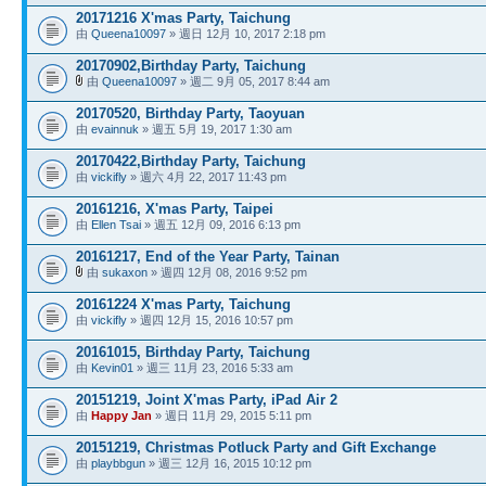
20171216 X'mas Party, Taichung
由
Queena10097
» 週日 12月 10, 2017 2:18 pm
20170902,Birthday Party, Taichung
由
Queena10097
» 週二 9月 05, 2017 8:44 am
20170520, Birthday Party, Taoyuan
由
evainnuk
» 週五 5月 19, 2017 1:30 am
20170422,Birthday Party, Taichung
由
vickifly
» 週六 4月 22, 2017 11:43 pm
20161216, X'mas Party, Taipei
由
Ellen Tsai
» 週五 12月 09, 2016 6:13 pm
20161217, End of the Year Party, Tainan
由
sukaxon
» 週四 12月 08, 2016 9:52 pm
20161224 X'mas Party, Taichung
由
vickifly
» 週四 12月 15, 2016 10:57 pm
20161015, Birthday Party, Taichung
由
Kevin01
» 週三 11月 23, 2016 5:33 am
20151219, Joint X'mas Party, iPad Air 2
由
Happy Jan
» 週日 11月 29, 2015 5:11 pm
20151219, Christmas Potluck Party and Gift Exchange
由
playbbgun
» 週三 12月 16, 2015 10:12 pm