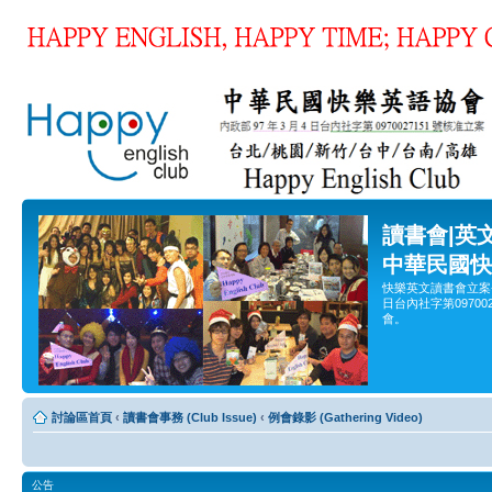
讀書會|英
中華民國快
快樂英文讀書會立案
日台內社字第0970
會。
討論區首頁
‹
讀書會事務 (Club Issue)
‹
例會錄影 (Gathering Video)
公告