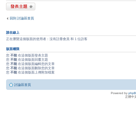
發表新主題
回到 討論區首頁
誰在線上
正在瀏覽這個版面的使用者：沒有註冊會員 和 1 位訪客
版面權限
您
不能
在這個版面發表主題
您
不能
在這個版面回覆主題
您
不能
在這個版面編輯您的文章
您
不能
在這個版面刪除您的文章
您
不能
在這個版面上傳附加檔案
討論區首頁
Powered by
php
正體中