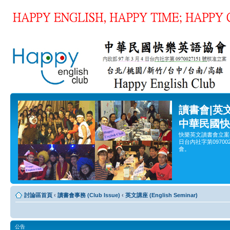
讀書會|英
中華民國快
快樂英文讀書會立案
日台內社字第0970
會。
討論區首頁
‹
讀書會事務 (Club Issue)
‹
英文講座 (English Seminar)
公告