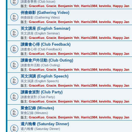
讀書會事務 (Club Issue)
版主:
GraceKuo
,
Gracie
,
Benjamin Yeh
,
Harris1984
,
kevinliu
,
Happy Jan
例會錄影 (Gathering Video)
例會錄影 (Gathering Video)
版主:
GraceKuo
,
Gracie
,
Benjamin Yeh
,
Harris1984
,
kevinliu
,
Happy Jan
英文講座 (English Seminar)
英文講座 (English Seminar)
版主:
GraceKuo
,
Gracie
,
Benjamin Yeh
,
Harris1984
,
kevinliu
,
Happy Jan
讀書會心得 (Club Feedback)
讀書會心得 (Club Feedback)
版主:
GraceKuo
,
Gracie
,
Benjamin Yeh
,
Harris1984
,
kevinliu
,
Happy Jan
讀書會戶外活動 (Club Outing)
讀書會外活動 (Club Outing)
版主:
GraceKuo
,
Gracie
,
Benjamin Yeh
,
Harris1984
,
kevinliu
,
Happy Jan
英文演講 (English Speech)
英文演講 (English Speech)
版主:
GraceKuo
,
Gracie
,
Benjamin Yeh
,
Harris1984
,
kevinliu
,
Happy Jan
讀書會派對 (Club Party)
讀書會派對 (Club Party)
版主:
GraceKuo
,
Gracie
,
Benjamin Yeh
,
Harris1984
,
kevinliu
,
Happy Jan
聚會記錄 (Minutes)
聚會記錄 (Minutes)
版主:
GraceKuo
,
Gracie
,
Benjamin Yeh
,
Harris1984
,
kevinliu
,
Happy Jan
週六晚餐 (Saturday Dinner)
週六晚餐 (Saturday Dinner)