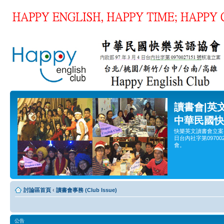
讀書會|英
中華民國快
快樂英文讀書會立案
日台內社字第0970
會。
討論區首頁
‹
讀書會事務 (Club Issue)
公告