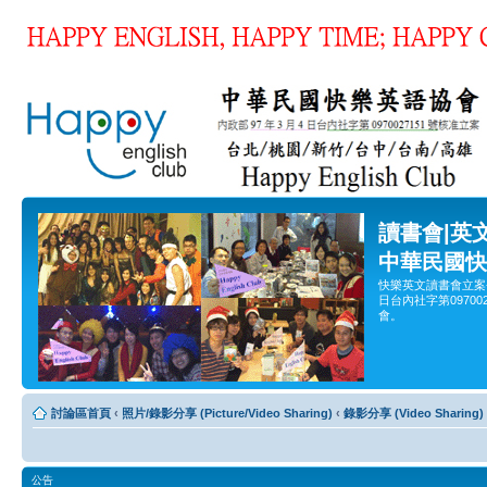
讀書會|英
中華民國快
快樂英文讀書會立案
日台內社字第0970
會。
討論區首頁
‹
照片/錄影分享 (Picture/Video Sharing)
‹
錄影分享 (Video Sharing)
公告