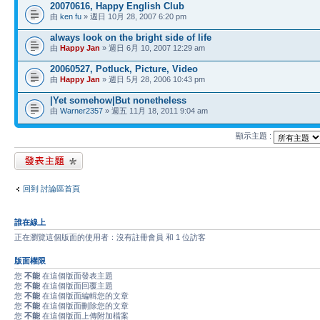
20070616, Happy English Club
由
ken fu
» 週日 10月 28, 2007 6:20 pm
always look on the bright side of life
由
Happy Jan
» 週日 6月 10, 2007 12:29 am
20060527, Potluck, Picture, Video
由
Happy Jan
» 週日 5月 28, 2006 10:43 pm
|Yet somehow|But nonetheless
由
Warner2357
» 週五 11月 18, 2011 9:04 am
顯示主題 :
發表新主題
回到 討論區首頁
誰在線上
正在瀏覽這個版面的使用者：沒有註冊會員 和 1 位訪客
版面權限
您
不能
在這個版面發表主題
您
不能
在這個版面回覆主題
您
不能
在這個版面編輯您的文章
您
不能
在這個版面刪除您的文章
您
不能
在這個版面上傳附加檔案