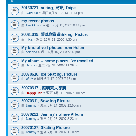
主題
20130721, outing, 烏來, Taipei
由
Gavin96
» 週四 8月 01, 2013 11:48 pm
my recent photos
由
ilovekkman
» 週一 6月 15, 2009 8:11 pm
20081019, 舊草嶺隧道Biking, Picture
由
mika
» 週日 10月 19, 2008 9:30 pm
My bridial veil photos from Helen
由
helenho
» 週一 6月 16, 2008 5:02 pm
My album -- some places i've travelled
由
Dimitri
» 週二 7月 31, 2007 11:26 pm
20070616, Ice Skating, Picture
由
Wofy
» 週日 6月 17, 2007 7:15 pm
20070317，蔡明亮大導演
由
Happy Jan
» 週五 4月 06, 2007 9:00 pm
20070311, Bowling Picture
由
Jammy
» 週三 3月 14, 2007 12:55 am
20070221, Jammy's Share Album
由
Jammy
» 週日 2月 25, 2007 8:23 pm
20070127, Skating Picture
由
Jammy
» 週四 2月 01, 2007 1:10 am