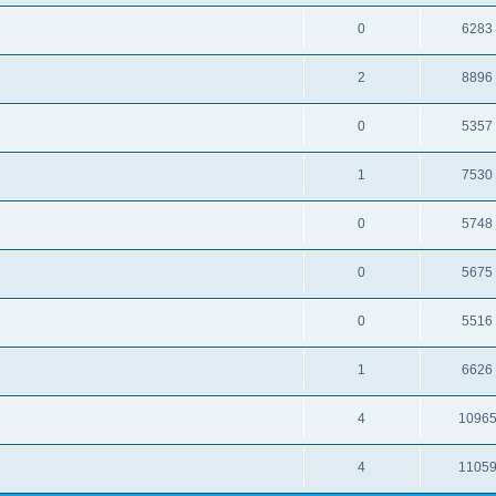
0
6283
2
8896
0
5357
1
7530
0
5748
0
5675
0
5516
1
6626
4
1096
4
1105