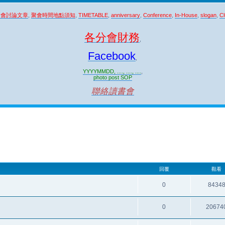
聚會討論文章
,
聚會時間地點須知
,
TIMETABLE
,
anniversary
,
Conference
,
In-House
,
slogan
,
Cl
各分會財務
,
Facebook
,
YYYYMMDD, ...., ...., ....
,
photo post SOP
聯絡讀書會
回覆
觀看
0
8434
0
20674