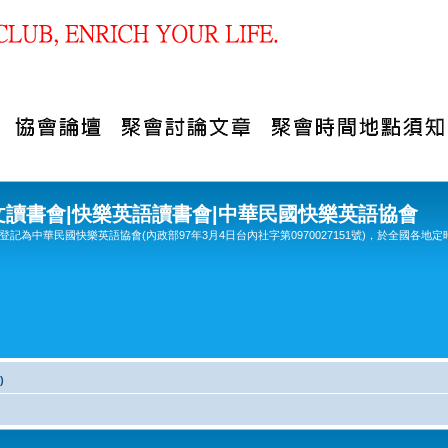
文讀書會|快樂英語讀書會|中華民國快樂英語協會
記為中華民國快樂英語協會(內政部97年3月4日台內社字第0970027151號)，於全國各地定
)