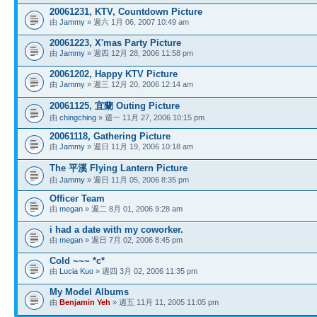
20061231, KTV, Countdown Picture
由
Jammy
» 週六 1月 06, 2007 10:49 am
20061223, X'mas Party Picture
由
Jammy
» 週四 12月 28, 2006 11:58 pm
20061202, Happy KTV Picture
由
Jammy
» 週三 12月 20, 2006 12:14 am
20061125, 宜蘭 Outing Picture
由
chingching
» 週一 11月 27, 2006 10:15 pm
20061118, Gathering Picture
由
Jammy
» 週日 11月 19, 2006 10:18 am
The 平溪 Flying Lantern Picture
由
Jammy
» 週日 11月 05, 2006 8:35 pm
Officer Team
由
megan
» 週二 8月 01, 2006 9:28 am
i had a date with my coworker.
由
megan
» 週日 7月 02, 2006 8:45 pm
Cold ~~~ *c*
由
Lucia Kuo
» 週四 3月 02, 2006 11:35 pm
My Model Albums
由
Benjamin Yeh
» 週五 11月 11, 2005 11:05 pm