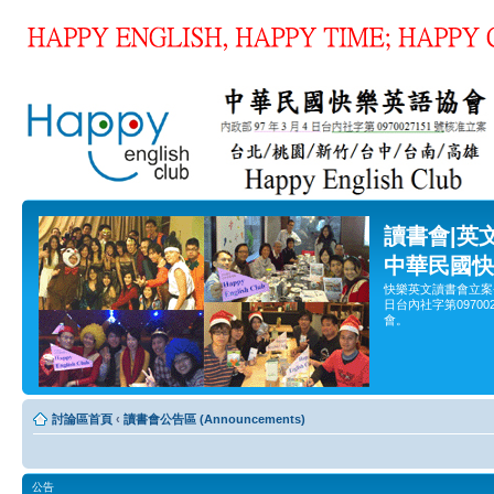
讀書會|英
中華民國快
快樂英文讀書會立案
日台內社字第0970
會。
討論區首頁
‹
讀書會公告區 (Announcements)
公告