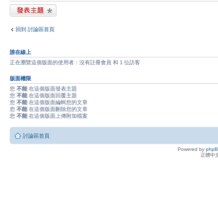
發表新主題
回到 討論區首頁
誰在線上
正在瀏覽這個版面的使用者：沒有註冊會員 和 1 位訪客
版面權限
您
不能
在這個版面發表主題
您
不能
在這個版面回覆主題
您
不能
在這個版面編輯您的文章
您
不能
在這個版面刪除您的文章
您
不能
在這個版面上傳附加檔案
討論區首頁
Powered by
php
正體中