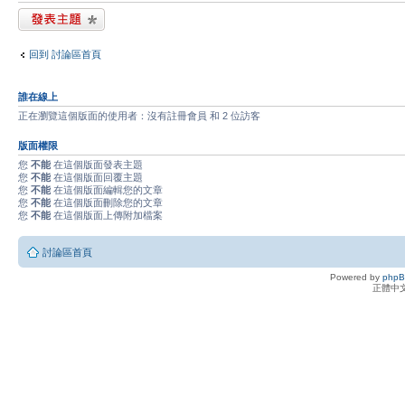
發表新主題
回到 討論區首頁
誰在線上
正在瀏覽這個版面的使用者：沒有註冊會員 和 2 位訪客
版面權限
您
不能
在這個版面發表主題
您
不能
在這個版面回覆主題
您
不能
在這個版面編輯您的文章
您
不能
在這個版面刪除您的文章
您
不能
在這個版面上傳附加檔案
討論區首頁
Powered by
php
正體中