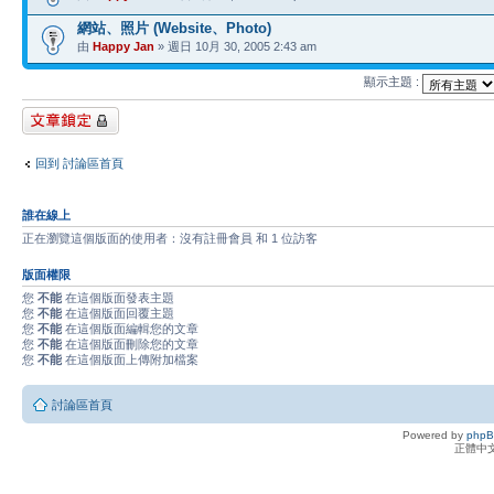
網站、照片 (Website、Photo)
由
Happy Jan
» 週日 10月 30, 2005 2:43 am
顯示主題 :
版面鎖定
回到 討論區首頁
誰在線上
正在瀏覽這個版面的使用者：沒有註冊會員 和 1 位訪客
版面權限
您
不能
在這個版面發表主題
您
不能
在這個版面回覆主題
您
不能
在這個版面編輯您的文章
您
不能
在這個版面刪除您的文章
您
不能
在這個版面上傳附加檔案
討論區首頁
Powered by
php
正體中