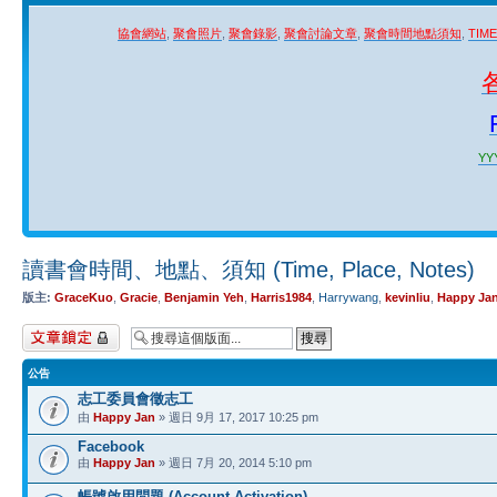
協會網站
,
聚會照片
,
聚會錄影
,
聚會討論文章
,
聚會時間地點須知
,
TIM
YYY
讀書會時間、地點、須知 (Time, Place, Notes)
版主:
GraceKuo
,
Gracie
,
Benjamin Yeh
,
Harris1984
,
Harrywang
,
kevinliu
,
Happy Ja
版面鎖定
公告
志工委員會徵志工
由
Happy Jan
» 週日 9月 17, 2017 10:25 pm
Facebook
由
Happy Jan
» 週日 7月 20, 2014 5:10 pm
帳號啟用問題 (Account Activation)