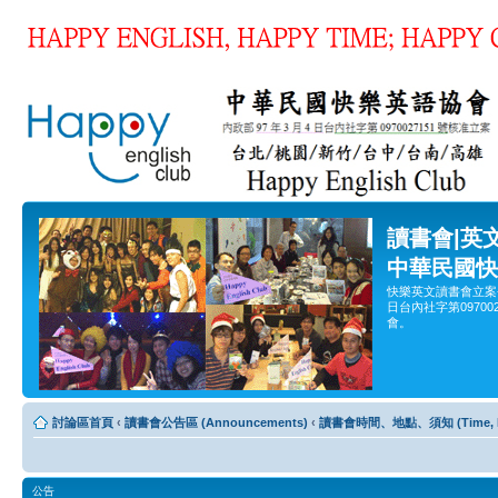
讀書會|英
中華民國快
快樂英文讀書會立案
日台內社字第0970
會。
討論區首頁
‹
讀書會公告區 (Announcements)
‹
讀書會時間、地點、須知 (Time, Pla
公告