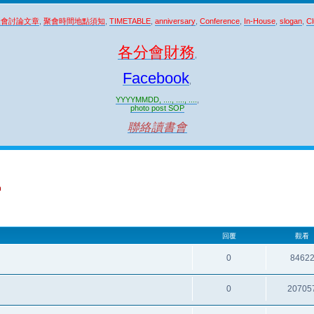
聚會討論文章
,
聚會時間地點須知
,
TIMETABLE
,
anniversary
,
Conference
,
In-House
,
slogan
,
Cl
各分會財務
,
Facebook
,
YYYYMMDD, ...., ...., ....
,
photo post SOP
聯絡讀書會
n
回覆
觀看
0
8462
0
20705