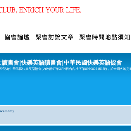
文讀書會|快樂英語讀書會|中華民國快樂英語協會
記為中華民國快樂英語協會(內政部97年3月4日台內社字第0970027151號)，於全國各地定
cement)