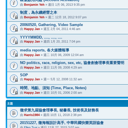
由
Benjamin Yeh
» 週日 1月 06, 2013 9:35 pm
制度，為永續經營之本
由
Benjamin Yeh
» 週二 12月 18, 2012 9:07 pm
20060520, Gathering, Video Sample
由
Happy Jan
» 週五 2月 04, 2011 4:46 am
YYYYMMDD, ...., ...., ....
由
Happy Jan
» 週四 1月 20, 2011 7:04 pm
media reports, 各大媒體報導
由
Happy Jan
» 週二 10月 06, 2009 12:04 am
NO politics, race, religion, sex, etc, 協會創會理事長重要聲明
由
Happy Jan
» 週日 11月 09, 2008 4:29 am
SOP
由
Happy Jan
» 週一 5月 12, 2008 11:32 am
時間、地點、須知 (Time, Place, Notes)
由
Happy Jan
» 週日 10月 01, 2006 2:00 am
主題
徵求第九屆協會理事長, 秘書長, 技術長及財務長
由
Harris1984
» 週四 10月 11, 2018 2:38 pm
20151227, 徵海報設計高手, 中華民國快樂英語協會
由
Ellen Tsai
» 週日 12月 27, 2015 3:07 pm