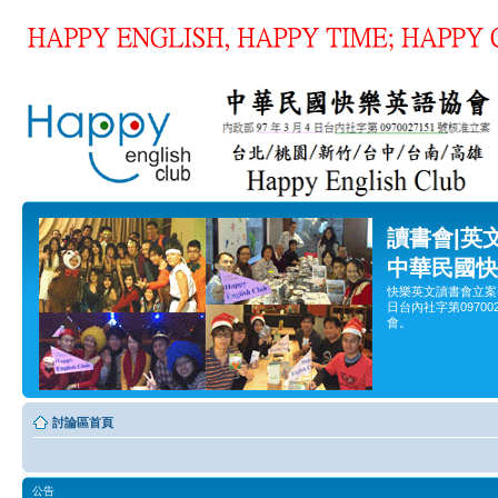
讀書會|英
中華民國快
快樂英文讀書會立案
日台內社字第0970
會。
討論區首頁
公告