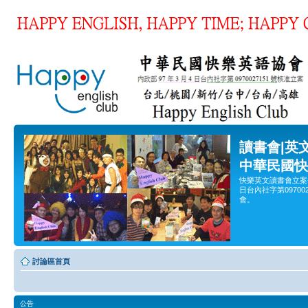
讀書會|英
中華民國快
快樂英文讀書會立案
日台內社字第0970
會。
討論區首頁
公告