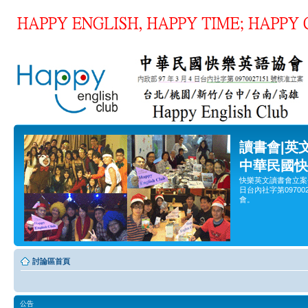
讀書會|英
中華民國快
快樂英文讀書會立案
日台內社字第0970
會。
討論區首頁
公告