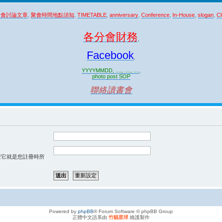
聚會討論文章
,
聚會時間地點須知
,
TIMETABLE
,
anniversary
,
Conference
,
In-House
,
slogan
,
Cl
各分會財務
,
Facebook
,
YYYYMMDD, ...., ...., ....
,
photo post SOP
聯絡讀書會
那麼它就是您註冊時所
Powered by
phpBB
® Forum Software © phpBB Group
正體中文語系由
竹貓星球
維護製作