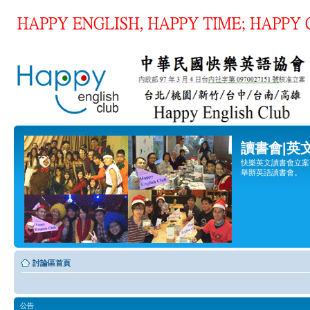
讀書會|英
快樂英文讀書會立案登
舉辦英語讀書會。
討論區首頁
公告