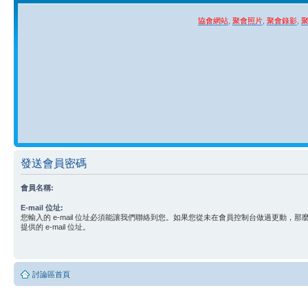
協會網站
,
聚會照片
,
聚會錄影
,
發送會員密碼
會員名稱:
E-mail 位址:
您輸入的 e-mail 位址必須能讓我們聯絡到您。如果您從未在會員控制台做過更動，
提供的 e-mail 位址。
討論區首頁