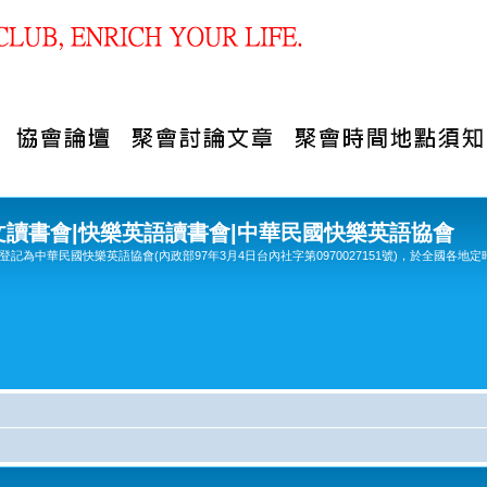
文讀書會|快樂英語讀書會|中華民國快樂英語協會
記為中華民國快樂英語協會(內政部97年3月4日台內社字第0970027151號)，於全國各地定