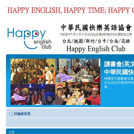
讀書會|英
中華民國快
快樂英文讀書會立案
日台內社字第0970
會。
討論區首頁
公告