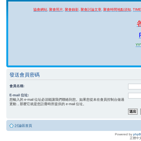
協會網站
,
聚會照片
,
聚會錄影
,
聚會討論文章
,
聚會時間地點須知
,
TIM
YYY
發送會員密碼
會員名稱:
E-mail 位址:
您輸入的 e-mail 位址必須能讓我們聯絡到您。如果您從未在會員控制台做過
更動，那麼它就是您註冊時所提供的 e-mail 位址。
討論區首頁
Powered by
php
正體中