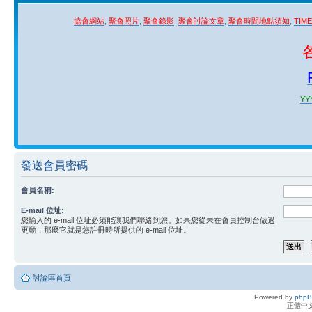
協會網站
,
聚會照片
,
聚會錄影
,
聚會討論文章
,
聚會時間地點須知
,
TIM
YYY
發送會員密碼
會員名稱:
E-mail 位址:
您輸入的 e-mail 位址必須能讓我們聯絡到您。如果您從未在會員控制台做過
更動，那麼它就是您註冊時所提供的 e-mail 位址。
討論區首頁
Powered by
php
正體中