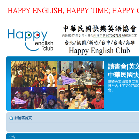
讀書會|英
中華民國快
快樂英文讀書會立案
日台內社字第0970
會。
討論區首頁
公告