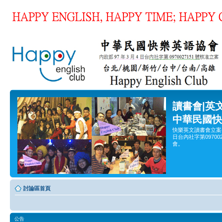
讀書會|英
中華民國快
快樂英文讀書會立案
日台內社字第0970
會。
討論區首頁
公告