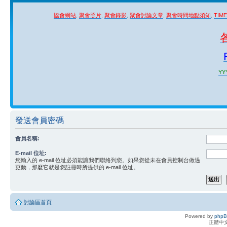
協會網站
,
聚會照片
,
聚會錄影
,
聚會討論文章
,
聚會時間地點須知
,
TIM
YYY
發送會員密碼
會員名稱:
E-mail 位址:
您輸入的 e-mail 位址必須能讓我們聯絡到您。如果您從未在會員控制台做過
更動，那麼它就是您註冊時所提供的 e-mail 位址。
討論區首頁
Powered by
php
正體中