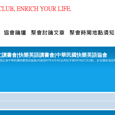
文讀書會|快樂英語讀書會|中華民國快樂英語協會
記為中華民國快樂英語協會(內政部97年3月4日台內社字第0970027151號)，於全國各地定