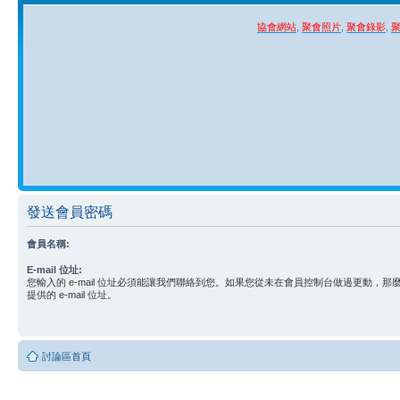
協會網站
,
聚會照片
,
聚會錄影
,
發送會員密碼
會員名稱:
E-mail 位址:
您輸入的 e-mail 位址必須能讓我們聯絡到您。如果您從未在會員控制台做過更動，
提供的 e-mail 位址。
討論區首頁