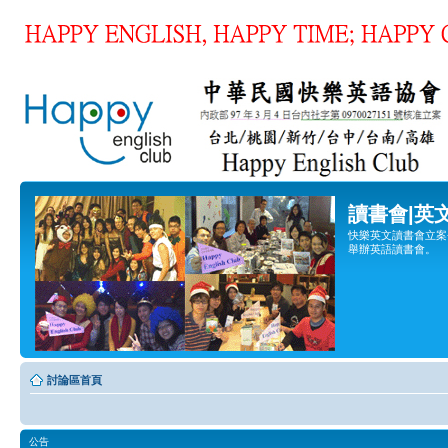
讀書會|英
快樂英文讀書會立案登
舉辦英語讀書會。
討論區首頁
公告