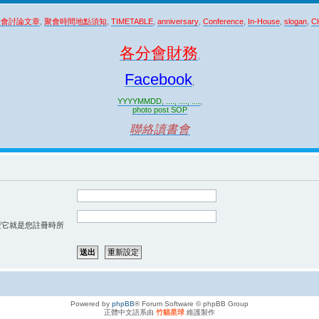
聚會討論文章
,
聚會時間地點須知
,
TIMETABLE
,
anniversary
,
Conference
,
In-House
,
slogan
,
Cl
各分會財務
,
Facebook
,
YYYYMMDD, ...., ...., ....
,
photo post SOP
聯絡讀書會
那麼它就是您註冊時所
Powered by
phpBB
® Forum Software © phpBB Group
正體中文語系由
竹貓星球
維護製作