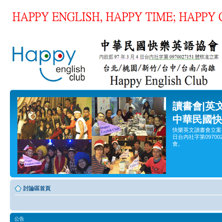
讀書會|英
中華民國快
快樂英文讀書會立案
日台內社字第0970
會。
討論區首頁
公告