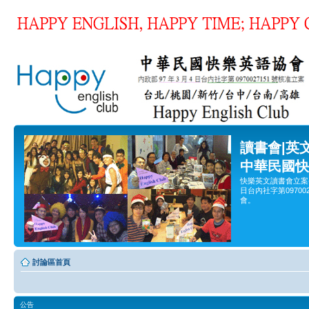
讀書會|英
中華民國快
快樂英文讀書會立案
日台內社字第0970
會。
討論區首頁
公告