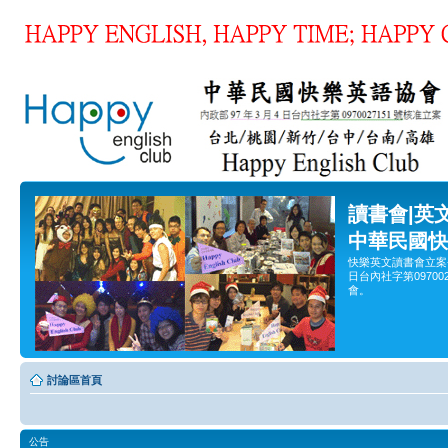
讀書會|英
中華民國快
快樂英文讀書會立案
日台內社字第0970
會。
討論區首頁
公告