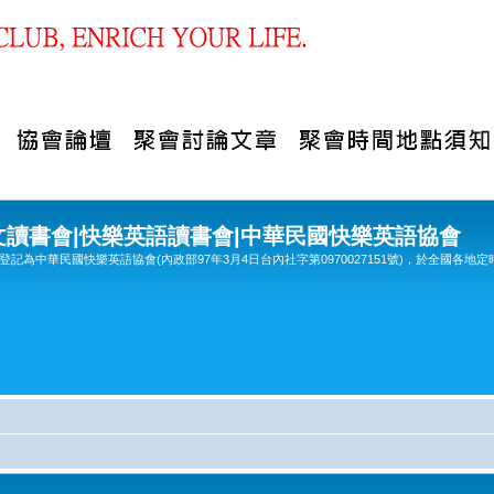
文讀書會|快樂英語讀書會|中華民國快樂英語協會
記為中華民國快樂英語協會(內政部97年3月4日台內社字第0970027151號)，於全國各地定