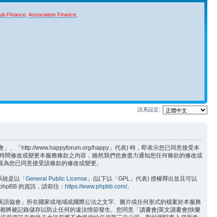
ub Finance
,
Association Finance
,
語系設定:
/www.happyforum.org/happy」代表) 時，即表示您已同意接受本
何時間修改或變更本服務條款之內容，雖然我們也會盡力通知您任何條款的修改或
將視為您已同意接受該條款的修改或變更。
版系統是以「
General Public License
」(以下以「GPL」代表) 授權釋出並且可以
hpBB 的資訊，請前往：
https://www.phpbb.com/
。
樂英語協會」所在國家或地域或國際公法之文字、圖片或任何形式的檔案於本服務
位址都將被記錄儲存以防止任何的違法情節發生。您同意「讀書會|英文讀書會|快樂