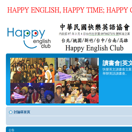
讀書會|英
快樂英文讀書會立案登
舉辦英語讀書會。
討論區首頁
公告