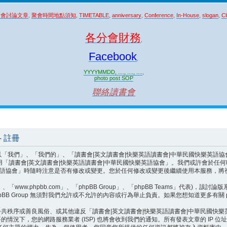
聚會討論文章
,
聚會時間地點須知
,
TIMETABLE
,
anniversary
,
Conference
,
In-House
,
slogan
,
Cl
各分會財務
,
Facebook
,
YYYYMMDD, ...., ...., ....
,
photo post SOP
聯絡讀書會
 註冊
、「我們的」、「讀書會|英文讀書會|快樂英語讀書會|中華民國快樂英語協會」、「http:/
用「讀書會|英文讀書會|快樂英語讀書會|中華民國快樂英語協會」。我們或許會於任
樂英語協會」時隨時注意是否有修改或變更。您於任何修改或變更後繼續使用本服務，
ww.phpbb.com」、「phpBB Group」、「phpBB Teams」代表)，該討論
BB Group 無須對我們允許或不允許的內容或行為舉止負責。如果您想知道更多有關 p
共秩序或善良風俗、或其他違反「讀書會|英文讀書會|快樂英語讀書會|中華民國快
況下，您的網路服務業者 (ISP) 也將會收到我們的通知。所有發表文章的 IP 