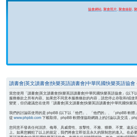
協會網站
,
聚會照片
,
聚會錄影
,
讀書會|英文讀書會|快樂英語讀書會|中華民國快樂英語協會 -
當您使用「讀書會|英文讀書會|快樂英語讀書會|中華民國快樂英語協會」(以下以「我們」
服務條款之所有內容。如果您不同意本服務條款的內容，請您停止存取和/或使
變更，但仍建議您在使用「讀書會|英文讀書會|快樂英語讀書會|中華民國快
我們的討論區使用的是 phpBB (以下以「他們」、「他們的」、「phpBB 軟體」、「w
從
www.phpbb.com
下載取得。phpBB 軟體僅協助網路上的討論以及交流，php
您同意不發表任何誹謗、侮辱、具威脅性、攻擊性、不雅、猥褻、不實、違反公
上。如果您觸犯了以上的規定，我們將會立即並且永久的限制您的進入。在必要的情