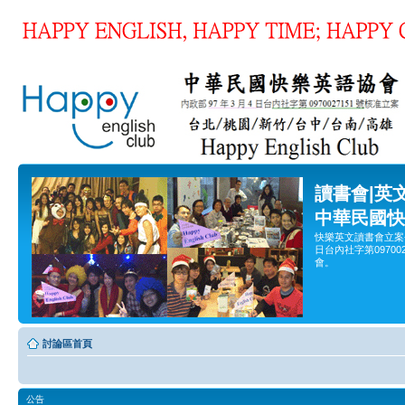
讀書會|英
中華民國快
快樂英文讀書會立案
日台內社字第0970
會。
討論區首頁
公告