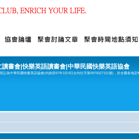
文讀書會|快樂英語讀書會|中華民國快樂英語協會
記為中華民國快樂英語協會(內政部97年3月4日台內社字第0970027151號)，於全國各地定