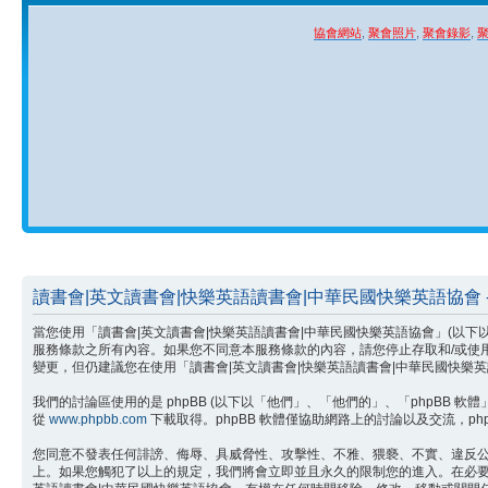
協會網站
,
聚會照片
,
聚會錄影
,
讀書會|英文讀書會|快樂英語讀書會|中華民國快樂英語協會 -
當您使用「讀書會|英文讀書會|快樂英語讀書會|中華民國快樂英語協會」(以下以「我們」
服務條款之所有內容。如果您不同意本服務條款的內容，請您停止存取和/或使
變更，但仍建議您在使用「讀書會|英文讀書會|快樂英語讀書會|中華民國快
我們的討論區使用的是 phpBB (以下以「他們」、「他們的」、「phpBB 軟體」、「w
從
www.phpbb.com
下載取得。phpBB 軟體僅協助網路上的討論以及交流，php
您同意不發表任何誹謗、侮辱、具威脅性、攻擊性、不雅、猥褻、不實、違反公
上。如果您觸犯了以上的規定，我們將會立即並且永久的限制您的進入。在必要的情