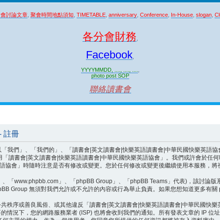
聚會討論文章
,
聚會時間地點須知
,
TIMETABLE
,
anniversary
,
Conference
,
In-House
,
slogan
,
Cl
各分會財務
,
Facebook
,
YYYYMMDD, ...., ...., ....
,
photo post SOP
聯絡讀書會
 註冊
、「我們的」、「讀書會|英文讀書會|快樂英語讀書會|中華民國快樂英語協會」、「http:/
用「讀書會|英文讀書會|快樂英語讀書會|中華民國快樂英語協會」。我們或許會於任
樂英語協會」時隨時注意是否有修改或變更。您於任何修改或變更後繼續使用本服務，
ww.phpbb.com」、「phpBB Group」、「phpBB Teams」代表)，該討論
BB Group 無須對我們允許或不允許的內容或行為舉止負責。如果您想知道更多有關 p
共秩序或善良風俗、或其他違反「讀書會|英文讀書會|快樂英語讀書會|中華民國快
況下，您的網路服務業者 (ISP) 也將會收到我們的通知。所有發表文章的 IP 