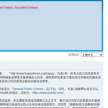
ub Finance
,
Association Finance
,
語系設定:
/www.happyforum.org/happy」代表) 時，即表示您已同意接受本
何時間修改或變更本服務條款之內容，雖然我們也會盡力通知您任何條款的修改或
將視為您已同意接受該條款的修改或變更。
版系統是以「
General Public License
」(以下以「GPL」代表) 授權釋出並且可以
hpBB 的資訊，請前往：
https://www.phpbb.com/
。
樂英語協會」所在國家或地域或國際公法之文字、圖片或任何形式的檔案於本服務
位址都將被記錄儲存以防止任何的違法情節發生。您同意「讀書會|英文讀書會|快樂