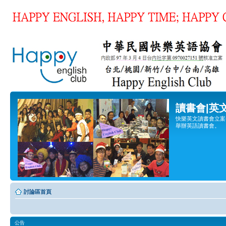
讀書會|英
快樂英文讀書會立案登
舉辦英語讀書會。
討論區首頁
公告