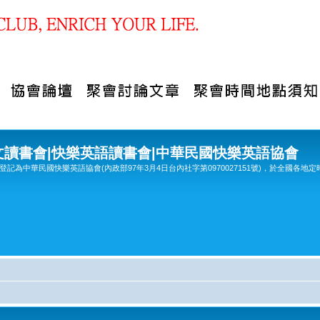
文讀書會|快樂英語讀書會|中華民國快樂英語協會
記為中華民國快樂英語協會(內政部97年3月4日台內社字第0970027151號)，於全國各地定