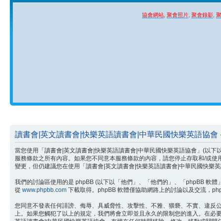
協會網站
,
聚會照片
,
聚會錄影
,
讀書會|英文讀書會|快樂英語讀書會|中華民國快樂英語協會 -
當您使用「讀書會|英文讀書會|快樂英語讀書會|中華民國快樂英語協會」(以下以「我們」
服務條款之所有內容。如果您不同意本服務條款的內容，請您停止存取和/或使
變更，但仍建議您在使用「讀書會|英文讀書會|快樂英語讀書會|中華民國快
我們的討論區使用的是 phpBB (以下以「他們」、「他們的」、「phpBB 軟體」、「w
從
www.phpbb.com
下載取得。phpBB 軟體僅協助網路上的討論以及交流，php
您同意不發表任何誹謗、侮辱、具威脅性、攻擊性、不雅、猥褻、不實、違反公
上。如果您觸犯了以上的規定，我們將會立即並且永久的限制您的進入。在必要的情