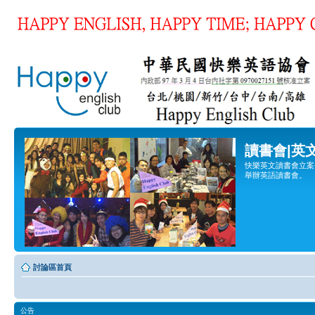
讀書會|英
快樂英文讀書會立案登
舉辦英語讀書會。
討論區首頁
公告