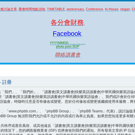
聚會討論文章
,
聚會時間地點須知
,
TIMETABLE
,
anniversary
,
Conference
,
In-House
,
slogan
,
Cl
各分會財務
,
Facebook
,
YYYYMMDD, ...., ...., ....
,
photo post SOP
聯絡讀書會
 註冊
、「我們的」、「讀書會|英文讀書會|快樂英語讀書會|中華民國快樂英語協會」、「http:/
用「讀書會|英文讀書會|快樂英語讀書會|中華民國快樂英語協會」。我們或許會於任
樂英語協會」時隨時注意是否有修改或變更。您於任何修改或變更後繼續使用本服務，
ww.phpbb.com」、「phpBB Group」、「phpBB Teams」代表)，該討論
BB Group 無須對我們允許或不允許的內容或行為舉止負責。如果您想知道更多有關 p
共秩序或善良風俗、或其他違反「讀書會|英文讀書會|快樂英語讀書會|中華民國快
況下，您的網路服務業者 (ISP) 也將會收到我們的通知。所有發表文章的 IP 