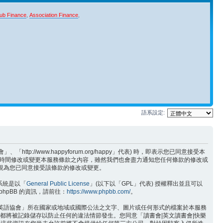
ub Finance
,
Association Finance
,
語系設定:
/www.happyforum.org/happy」代表) 時，即表示您已同意接受本
何時間修改或變更本服務條款之內容，雖然我們也會盡力通知您任何條款的修改或
將視為您已同意接受該條款的修改或變更。
版系統是以「
General Public License
」(以下以「GPL」代表) 授權釋出並且可以
hpBB 的資訊，請前往：
https://www.phpbb.com/
。
樂英語協會」所在國家或地域或國際公法之文字、圖片或任何形式的檔案於本服務
位址都將被記錄儲存以防止任何的違法情節發生。您同意「讀書會|英文讀書會|快樂