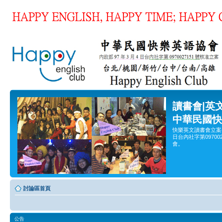
讀書會|英
中華民國快
快樂英文讀書會立案
日台內社字第0970
會。
討論區首頁
公告