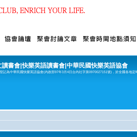
文讀書會|快樂英語讀書會|中華民國快樂英語協會
記為中華民國快樂英語協會(內政部97年3月4日台內社字第0970027151號)，於全國各地定