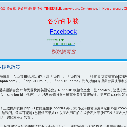
聚會討論文章
,
聚會時間地點須知
,
TIMETABLE
,
anniversary
,
Conference
,
In-House
,
slogan
,
Cl
各分會財務
,
Facebook
,
YYYYMMDD, ...., ...., ....
,
photo post SOP
聯絡讀書會
- 隱私政策
以及其相關網站 (以下以「我們」、「我們的」、「讀書會|英文讀書會|快樂英語讀書會|中華民國
.phpbb.com」、「phpBB Group」、「phpBB Teams」代表) 如何處理
讀書會|中華民國快樂英語協會」時 phpBB 軟體會產生一些 cookies，這些小
 (以下以「session-id」代表)，phpBB 軟體將會自動幫您產生這些編號。第三個 c
述提到的由 phpBB 軟體產生的 cookies 外，我們或許也會使用其它的外部 c
供給我們。這些可能是 (包括但不限於)：以匿名用戶的方式發表文章 (以下以「匿名文
下以「您的文章」代表)。
您登入到您的帳號的個人密碼 (以下以「您的密碼」代表) 以及一個有效的個人 e-mai