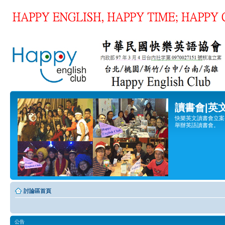
讀書會|英
快樂英文讀書會立案登
舉辦英語讀書會。
討論區首頁
公告