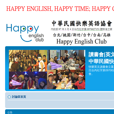
讀書會|英
中華民國快
快樂英文讀書會立案
日台內社字第0970
會。
討論區首頁
公告