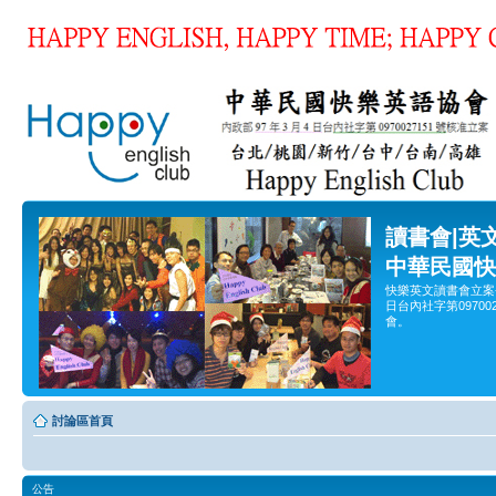
讀書會|英
中華民國快
快樂英文讀書會立案
日台內社字第0970
會。
討論區首頁
公告