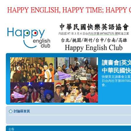
讀書會|英
中華民國快
快樂英文讀書會立案
日台內社字第0970
會。
討論區首頁
公告