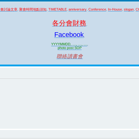
聚會討論文章
,
聚會時間地點須知
,
TIMETABLE
,
anniversary
,
Conference
,
In-House
,
slogan
,
Cl
各分會財務
,
Facebook
,
YYYYMMDD, ...., ...., ....
,
photo post SOP
聯絡讀書會