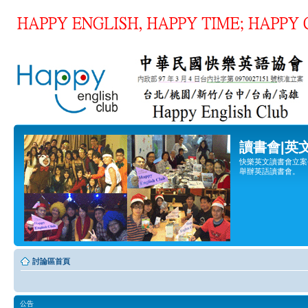
讀書會|英
快樂英文讀書會立案登
舉辦英語讀書會。
討論區首頁
公告