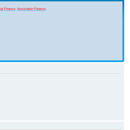
ub Finance
,
Association Finance
,