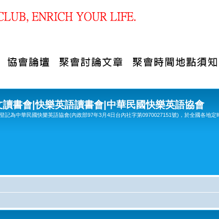
文讀書會|快樂英語讀書會|中華民國快樂英語協會
記為中華民國快樂英語協會(內政部97年3月4日台內社字第0970027151號)，於全國各地定