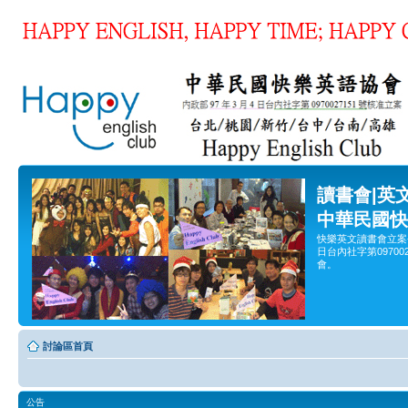
讀書會|英
中華民國快
快樂英文讀書會立案
日台內社字第0970
會。
討論區首頁
公告