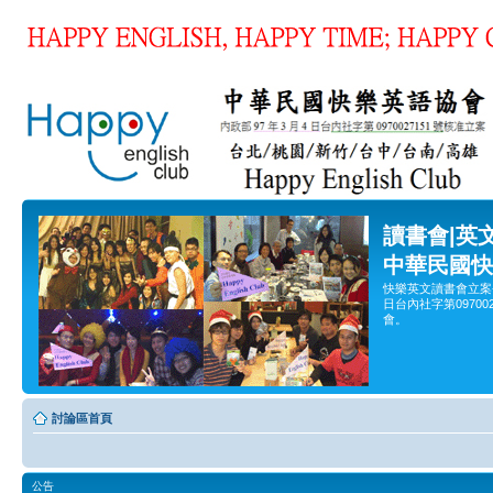
讀書會|英
中華民國快
快樂英文讀書會立案
日台內社字第0970
會。
討論區首頁
公告