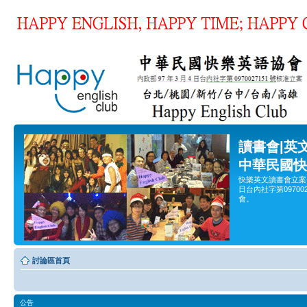
讀書會|英
中華民國快
快樂英文讀書會立案
日台內社字第0970
會。
討論區首頁
公告