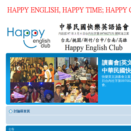
讀書會|英
中華民國快
快樂英文讀書會立案
日台內社字第0970
會。
討論區首頁
公告