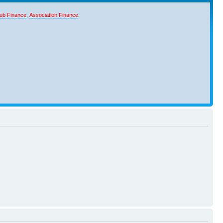
ub Finance
,
Association Finance
,