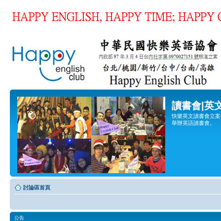
讀書會|英
快樂英文讀書會立案登
舉辦英語讀書會。
討論區首頁
公告