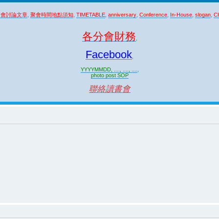
聚會討論文章
,
聚會時間地點須知
,
TIMETABLE
,
anniversary
,
Conference
,
In-House
,
slogan
,
Cl
各分會財務
,
Facebook
,
YYYYMMDD, ...., ...., ....
,
photo post SOP
聯絡讀書會