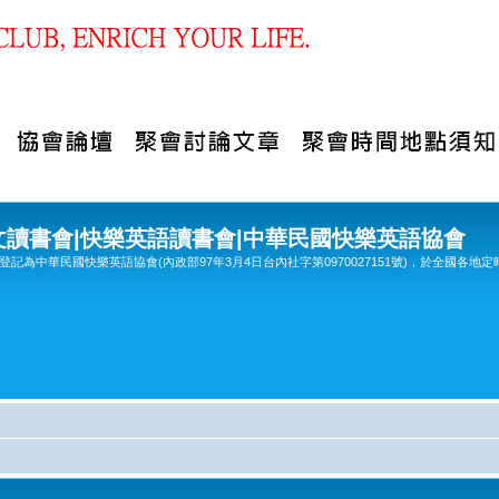
文讀書會|快樂英語讀書會|中華民國快樂英語協會
記為中華民國快樂英語協會(內政部97年3月4日台內社字第0970027151號)，於全國各地定